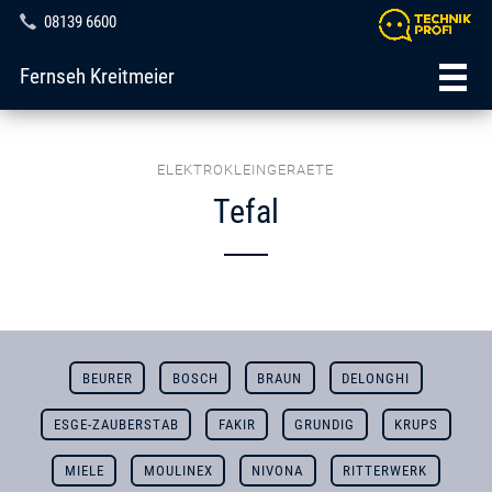
08139 6600
Fernseh Kreitmeier
ELEKTROKLEINGERAETE
Tefal
BEURER
BOSCH
BRAUN
DELONGHI
ESGE-ZAUBERSTAB
FAKIR
GRUNDIG
KRUPS
MIELE
MOULINEX
NIVONA
RITTERWERK