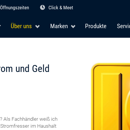
Öffnungszeiten
Click & Meet
Über uns
Marken
Produkte
Servi
trom und Geld
? Als Fachhändler weiß ich
e Stromfresser im Haushalt